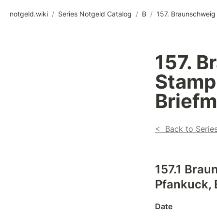
notgeld.wiki
/
Series Notgeld Catalog
/
B
/
157. B
Stamp 
Brief
<  Back to Serie
157.1 Brau
Pfankuck, 
Date