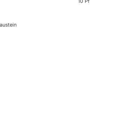
10 Pf
austein