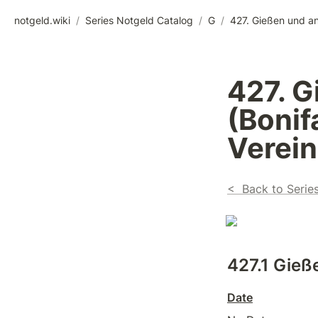
notgeld.wiki
/
Series Notgeld Catalog
/
G
/
427. Gießen und an
427. G
(Bonif
Verein
<  Back to Serie
427.1 
Gieße
Date